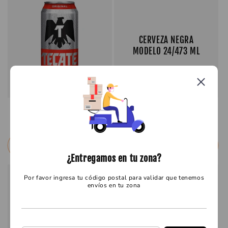
CERVEZA NEGRA
MODELO 24/473 ML
CERVEZA TKT LATA 24/473M
Precio
$ 27.30 MXN
Precio
$ 20.60 MXN
habitual
habitual
Seleccionar opciones
Seleccionar opciones
¿Entregamos en tu zona?
Por favor ingresa tu código postal para validar que tenemos
envíos en tu zona
CERVEZA NEGRA
MODELO 24/355 ML