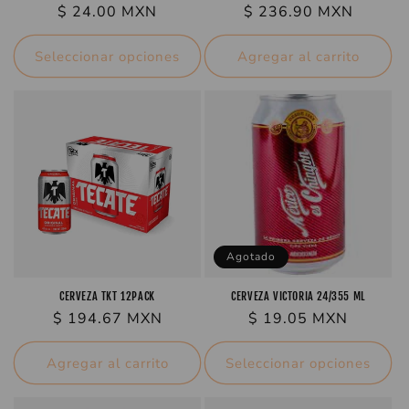
Precio
$ 24.00 MXN
Precio
$ 236.90 MXN
habitual
habitual
Seleccionar opciones
Agregar al carrito
Agotado
CERVEZA TKT 12PACK
CERVEZA VICTORIA 24/355 ML
Precio
$ 194.67 MXN
Precio
$ 19.05 MXN
habitual
habitual
Agregar al carrito
Seleccionar opciones