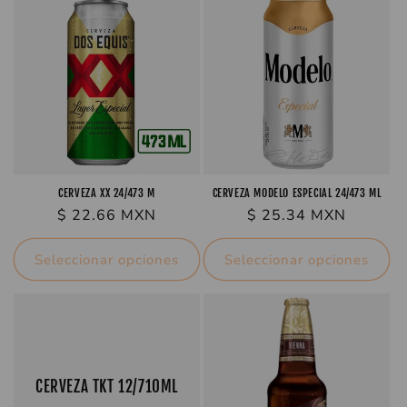
c
i
ó
n
:
CERVEZA XX 24/473 M
CERVEZA MODELO ESPECIAL 24/473 ML
Precio
$ 22.66 MXN
Precio
$ 25.34 MXN
habitual
habitual
Seleccionar opciones
Seleccionar opciones
CERVEZA TKT 12/710ML