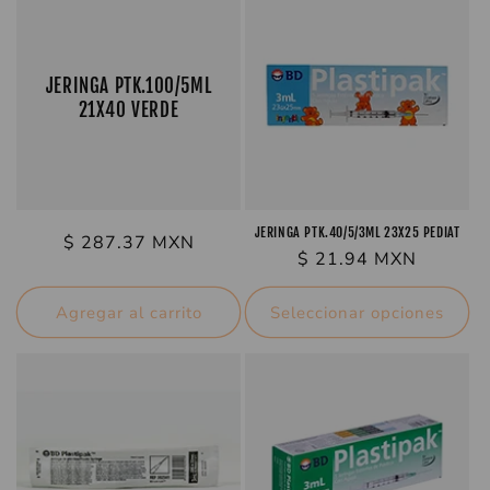
c
i
JERINGA PTK.100/5ML
21X40 VERDE
ó
n
:
JERINGA PTK.40/5/3ML 23X25 PEDIAT
Precio
$ 287.37 MXN
Precio
$ 21.94 MXN
habitual
habitual
Agregar al carrito
Seleccionar opciones