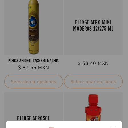
c
i
PLEDGE AERO MINI
MADERAS 12/275 ML
ó
n
:
PLEDGE AEROSOL 12/378ML MADERA
Precio
$ 58.40 MXN
Precio
$ 87.55 MXN
habitual
habitual
Seleccionar opciones
Seleccionar opciones
PLEDGE AEROSOL
SACUDIDOR 12/378 ML