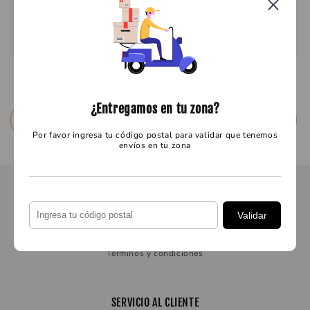
3EN1 ACEITE ROJO 12/480 ML
Precio
$ 85.49 MXN
Precio
$ 103.00 MXN
habitual
habitual
¿Entregamos en tu zona?
Seleccionar opciones
Seleccionar opciones
Por favor ingresa tu código postal para validar que tenemos
envíos en tu zona
MÁS INFORMACIÓN
Validar
Aviso de Privacidad
Términos y condiciones
SERVICIO AL CLIENTE