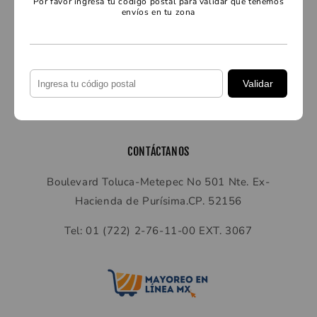
Por favor ingresa tu código postal para validar que tenemos
envíos en tu zona
SERVICIO AL CLIENTE
Preguntas frecuentes
Validar
Contáctanos
CONTÁCTANOS
Boulevard Toluca-Metepec No 501 Nte. Ex-
Hacienda de Purísima.CP. 52156
Tel: 01 (722) 2-76-11-00 EXT. 3067