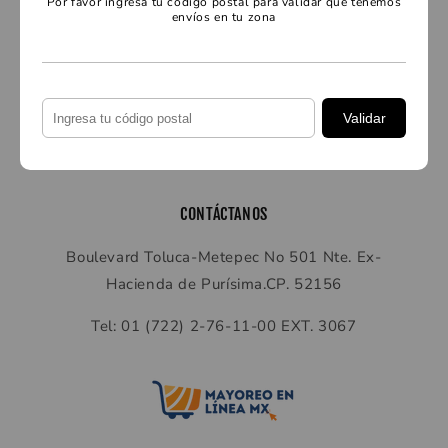
Por favor ingresa tu código postal para validar que tenemos
envíos en tu zona
SERVICIO AL CLIENTE
Preguntas frecuentes
Validar
Contáctanos
CONTÁCTANOS
Boulevard Toluca-Metepec No 501 Nte. Ex-
Hacienda de Purísima.CP. 52156
Tel: 01 (722) 2-76-11-00 EXT. 3067