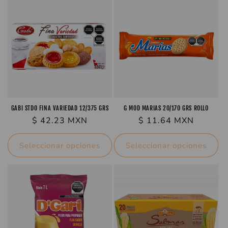
c
i
ó
n
:
GABI STDO FINA VARIEDAD 12/375 GRS
G MOD MARIAS 20/170 GRS ROLLO
Precio
$ 42.23 MXN
Precio
$ 11.64 MXN
habitual
habitual
Seleccionar opciones
Seleccionar opciones