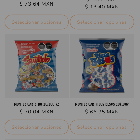
Precio
$ 73.64 MXN
Precio
$ 13.40 MXN
habitual
habitual
de
oferta
Seleccionar opciones
Seleccionar opciones
MONTES CAR STDO 20/100 PZ
MONTES CAR RICOS BESOS 20/100P
Precio
$ 70.04 MXN
Precio
$ 66.95 MXN
habitual
habitual
Seleccionar opciones
Seleccionar opciones