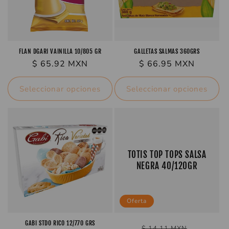
FLAN DGARI VAINILLA 10/805 GR
GALLETAS SALMAS 360GRS
Precio
$ 65.92 MXN
Precio
$ 66.95 MXN
habitual
habitual
Seleccionar opciones
Seleccionar opciones
TOTIS TOP TOPS SALSA
NEGRA 40/120GR
Oferta
GABI STDO RICO 12/770 GRS
Precio
$ 14.11 MXN