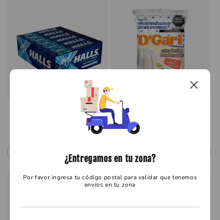
MONDELEZ HALLS MENTA 30/12
GELATINA DGARI 50/120 LECHE
CONDENSADA
Precio
$ 73.13 MXN
Precio
$ 12.88 MXN
habitual
habitual
Seleccionar opciones
Seleccionar opciones
¿Entregamos en tu zona?
Por favor ingresa tu código postal para validar que tenemos
envíos en tu zona
GAMESA SURTIDO RICO