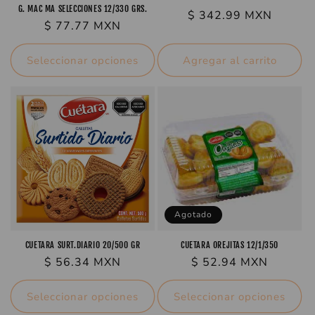
G. MAC MA SELECCIONES 12/330 GRS.
Precio
$ 342.99 MXN
Precio
$ 77.77 MXN
habitual
habitual
Seleccionar opciones
Agregar al carrito
Agotado
CUETARA SURT.DIARIO 20/500 GR
CUETARA OREJITAS 12/1/350
Precio
$ 56.34 MXN
Precio
$ 52.94 MXN
habitual
habitual
Seleccionar opciones
Seleccionar opciones