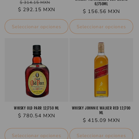
Precio
$ 314.15 MXN
6/750ML
Precio
$ 292.15 MXN
habitual
Precio
$ 156.56 MXN
de
habitual
oferta
Seleccionar opciones
Seleccionar opciones
WHISKY OLD PARR 12/750 ML
WHISKY JOHNNIE WALKER RED 12/700
ML
Precio
$ 780.54 MXN
Precio
$ 415.09 MXN
habitual
habitual
Seleccionar opciones
Seleccionar opciones