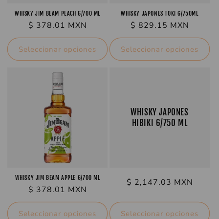
WHISKY JIM BEAM PEACH 6/700 ML
WHISKY JAPONES TOKI 6/750ML
Precio
$ 378.01 MXN
Precio
$ 829.15 MXN
habitual
habitual
Seleccionar opciones
Seleccionar opciones
WHISKY JAPONES
HIBIKI 6/750 ML
WHISKY JIM BEAM APPLE 6/700 ML
Precio
$ 2,147.03 MXN
Precio
$ 378.01 MXN
habitual
habitual
Seleccionar opciones
Seleccionar opciones