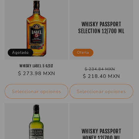
c
i
WHISKY PASSPORT
SELECTION 12/700 ML
ó
n
Agotado
Oferta
:
WHISKY LABEL 5 6/1LT
Precio
$ 234.84 MXN
Precio
$ 273.98 MXN
Precio
$ 218.40 MXN
habitual
habitual
de
oferta
Seleccionar opciones
Seleccionar opciones
WHISKY PASSPORT
HONEY 12/700 ML