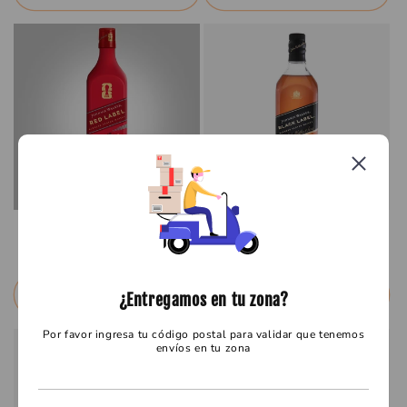
WHISKY JW RED 12/700 ML
WHISKY JOHNNIE WALKER BLACK 12/750
Precio
$ 415.09 MXN
Precio
$ 1,182.44 MXN
habitual
habitual
Seleccionar opciones
Seleccionar opciones
¿Entregamos en tu zona?
Por favor ingresa tu código postal para validar que tenemos
envíos en tu zona