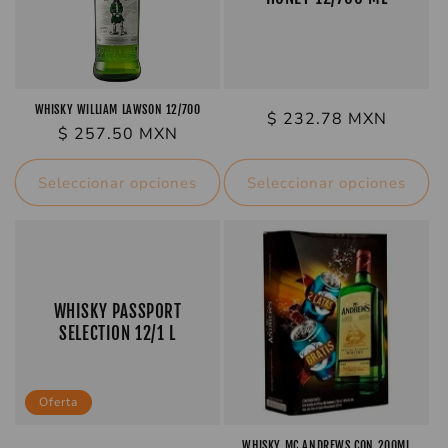
WHISKY WILLIAM LAWSON 12/700
Precio
$ 232.78 MXN
Precio
$ 257.50 MXN
habitual
habitual
Seleccionar opciones
Seleccionar opciones
WHISKY PASSPORT
SELECTION 12/1 L
Oferta
WHISKY MC ANDREWS CON 200ML