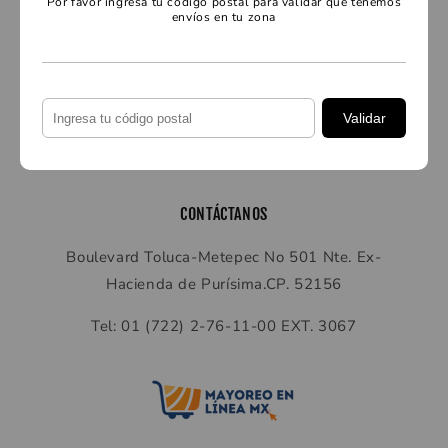
Por favor ingresa tu código postal para validar que tenemos
envíos en tu zona
SERVICIO AL CLIENTE
Preguntas frecuentes
Validar
Contáctanos
CONTÁCTANOS
Boulevard Toluca-Metepec No 501 Nte. Ex-
Hacienda de Purísima.CP. 52156
Tel: 01 (722) 2-76-11-00 EXT. 3067