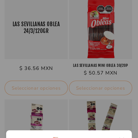
c
i
LAS SEVILLANAS OBLEA
24/3/120GR
ó
n
:
LAS SEVILLANAS MINI OBLEA 30/20P
Precio
$ 36.56 MXN
Precio
$ 50.57 MXN
habitual
habitual
Seleccionar opciones
Seleccionar opciones