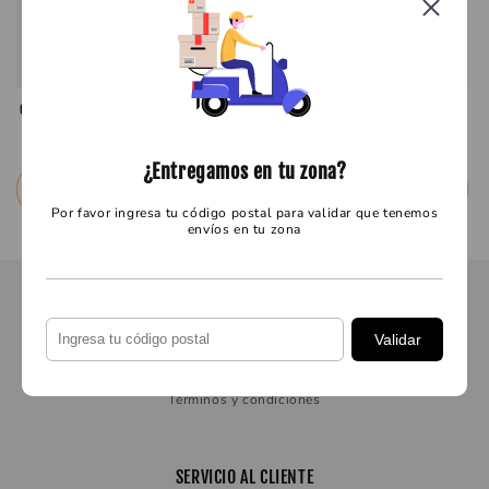
CORONADO OBLEA TIRA GDE 45/6/14 GRS
CORONADO OBLEA TIRA CH 50/10 PZAS
Precio
$ 19.57 MXN
Precio
$ 18.54 MXN
habitual
habitual
¿Entregamos en tu zona?
Seleccionar opciones
Seleccionar opciones
Por favor ingresa tu código postal para validar que tenemos
envíos en tu zona
MÁS INFORMACIÓN
Validar
Aviso de Privacidad
Términos y condiciones
SERVICIO AL CLIENTE